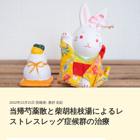
コ
ン
テ
ン
ツ
へ
ス
キ
ッ
プ
投
2022年12月31日
投稿者:
奥村 友紀
稿
当帰芍薬散と柴胡桂枝湯によるレ
日:
ストレスレッグ症候群の治療