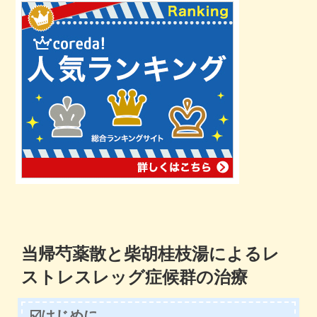
当帰芍薬散と柴胡桂枝湯によるレ
ストレスレッグ症候群の治療
☑️はじめに