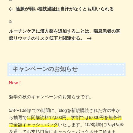
k
稿
の
陰脈が弱い桂枝湯証は自汗がなくとも用いられる
ナ
投
ビ
稿
次
次
ゲ
の
ルーチンケアに漢方薬を追加することは、喘息患者の関
投
ー
節リウマチのリスク低下と関連する。
稿
シ
ョ
ン
キャンペーンのお知らせ
New！
勉学の秋のキャンペーンのお知らせです。
9/8〜10/8までの期間に、blogを新規購読された方の中か
ら抽選で
年間購読料12,000円、学割では6,000円を無条件
で全額キャッシュバック
いたします。10/8以降にPayPal®️
を通してお支払口座にキャッシュバックさせて頂きま