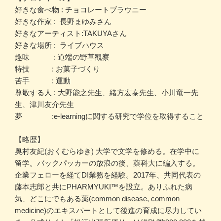
好きな食べ物 : チョコレートブラウニー
好きな作家 : 長野まゆみさん
好きなアーティスト:TAKUYAさん
好きな場所 : ライブハウス
趣味 : 道端の野草観察
特技 : お菓子づくり
苦手 : 運動
尊敬する人 : 大野能之先生、緒方宏泰先生、小川竜一先
生、津川友介先生
夢 :e-learningに関する研究で学位を取得すること
【略歴】
奥村友紀(おくむらゆき) 大学で文学を修める。在学中に
留学。バックパッカーの放浪の後、薬科大に編入する。
企業フェローを経てDI業務を経験。2017年、共同代表の
藤本志郎と共にPHARMYUKI™️を設立。ありふれた病
気、どこにでもある薬(common disease, common
medicine)のエキスパートとして後進の育成に尽力してい