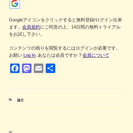
Googleアイコンをクリックすると無料登録/ログイン出来
ます。
会員規約
にご同意の上、14日間の無料トライアル
をお試し下さい。
コンテンツの残りを閲覧するにはログインが必要です。
お願い
Log In
. あなたは会員ですか ?
会員について
F
M
E
共
a
a
m
有
c
st
ail
e
o
カ
論文
b
d
テ
ゴ
o
o
リ
ー
o
n
投
前
前