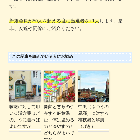
す。
新規会員が50人を超える度に当選者を+1人
します。是
非、友達や同僚にご紹介ください。
この記事を読んでいる人にお勧め
咳嗽に対して用
発熱と悪寒の併
中風（ふつうの
いる漢方薬はど
存する麻黄湯
風邪）に対する
のように選べば
証、体は温める
桂枝湯と解肌
よいですか
のと冷やすのと
（げき）
どちらがよいで
すか