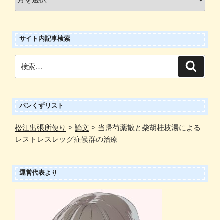
!
ア
ー
サイト内記事検索
カ
イ
検
検
ブ
索
索:
パンくずリスト
松江出張所便り
>
論文
>
当帰芍薬散と柴胡桂枝湯による
レストレスレッグ症候群の治療
運営代表より