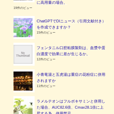
に高用量の場合。
19件のビュー
ChatGPTでDIニュース（引用文献付き）
を作成できますか？
15件のビュー
フェンタニル口腔粘膜製剤は、血漿中蛋
白濃度で効果に差が生じるか。
12件のビュー
小青竜湯と五虎湯は重症の花粉症に併用
されますか
11件のビュー
ラメルテオンはフルボキサミンと併用し
た場合、AUC82.6倍、Cmax28.1倍に上
昇する為、併用禁忌。