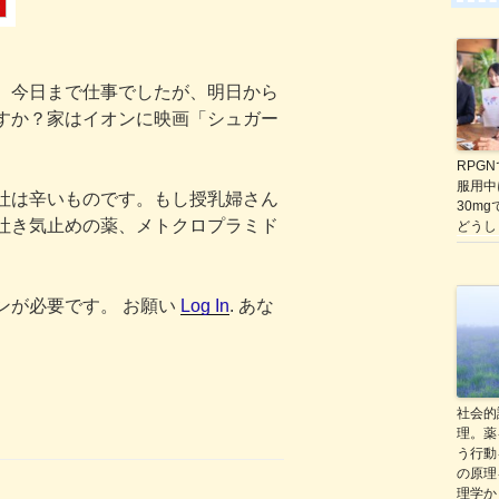
。今日まで仕事でしたが、明日から
すか？家はイオンに映画「シュガー
RPGNで
服用中に
吐は辛いものです。もし授乳婦さん
30m
吐き気止めの薬、メトクロプラミド
どうし
ンが必要です。 お願い
Log In
. あな
社会的
理。薬
う行動
の原理
理学か