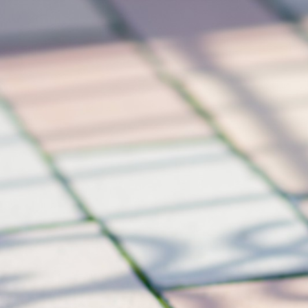
コ
ン
テ
ン
ツ
へ
ス
キ
ッ
プ