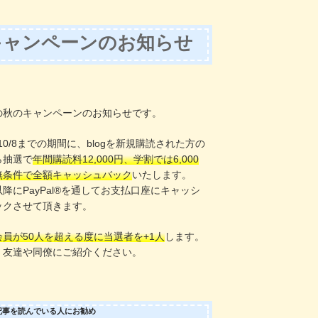
キャンペーンのお知らせ
！
の秋のキャンペーンのお知らせです。
〜10/8までの期間に、blogを新規購読された方の
ら抽選で
年間購読料12,000円、学割では6,000
無条件で全額キャッシュバック
いたします。
8以降にPayPal®️を通してお支払口座にキャッシ
ックさせて頂きます。
会員が50人を超える度に当選者を+1人
します。
、友達や同僚にご紹介ください。
記事を読んでいる人にお勧め