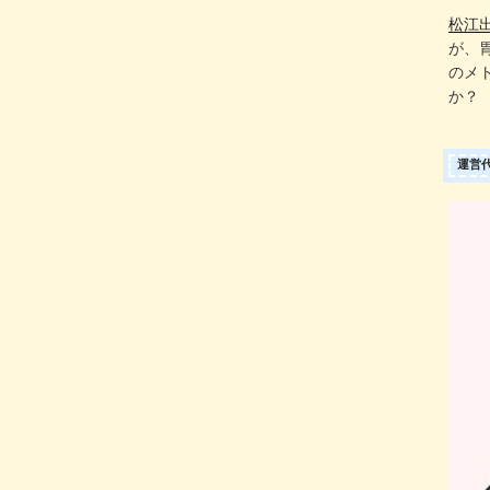
松江
が、
のメ
か？
運営