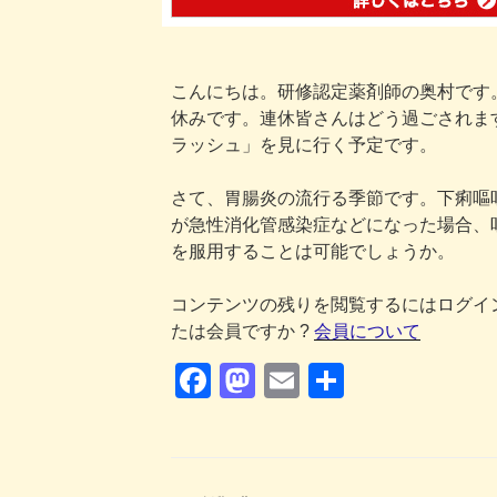
こんにちは。研修認定薬剤師の奥村です
休みです。連休皆さんはどう過ごされま
ラッシュ」を見に行く予定です。
さて、胃腸炎の流行る季節です。下痢嘔
が急性消化管感染症などになった場合、
を服用することは可能でしょうか。
コンテンツの残りを閲覧するにはログイ
たは会員ですか ?
会員について
F
M
E
共
a
a
m
有
c
st
ail
e
o