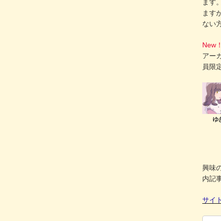
ます
ます
ない
New
アー
員限
興味
内記
サイ