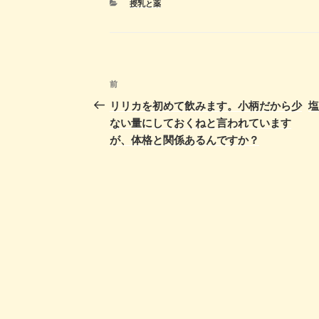
カ
授乳と薬
b
d
テ
ゴ
o
o
リ
ー
o
n
投
k
前
前
稿
の
リリカを初めて飲みます。小柄だから少
投
ない量にしておくねと言われています
ナ
稿
が、体格と関係あるんですか？
ビ
ゲ
ー
シ
ョ
ン