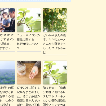
ｼｸﾛｽﾎﾟﾘﾝ
ニューキノロンの
どいかやさんの絵
ｴﾄﾞｷｻﾊﾞﾝ
耐性に関する
本。ヤギのエーメ
gで易出血、
MSW仮説につい
さんから野菜をも
ますか？
て
らったクリちゃん
は…
証明性の原
CYP2D6に関する
論文紹介：「臨床
を飲むと言
記事をまとめまし
分離株におけるレ
を導く心理
た。遺伝子多型の
スピラトリーキノ
を、社会心
種類と日本人での
ロンの薬剤感受性
ら説明す
割合、薬物相互作
調査とモンテカル