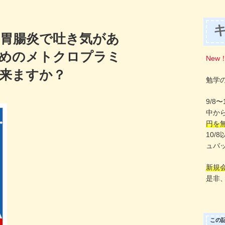
胃腸炎で吐き気があ
めのメトクロプラミ
New
来ますか？
勉学
9/8
中か
円を
10/
ュバ
新規
是非
この