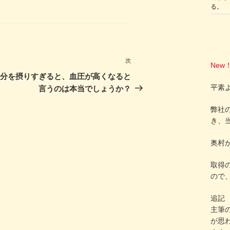
る。
次
次
New
の
塩分を摂りすぎると、血圧が高くなると
投
平素
言うのは本当でしょうか？
稿
弊社の
き、
奥村
取得
ので
追記
主筆
が思