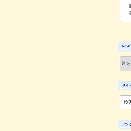
NEW
New
!
ア
ー
カ
サイ
イ
ブ
検
索:
パン