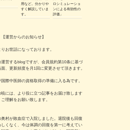
用など。分かりや
ロシミュレーショ
すく解説していま
ンによる有効性の
す。
評価」
！
【運営からのお知らせ】
よりお世話になっております。
運営するblogですが、会員規約第10条に基づ
当面、更新頻度を月1回に変更させて頂きます。
が国際中医師の資格取得の準備に入る為です。
の暁には、より役に立つ記事をお届け致します
、ご理解をお願い致します。
の奥村が敗血症で入院しました。退院後も回復
わしくなく、今は体調の回復を第一に考えてい