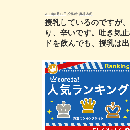
投
2019年1月12日
投稿者:
奥村 友紀
稿
授乳しているのですが、
日:
り、辛いです。吐き気止
ドを飲んでも、授乳は出