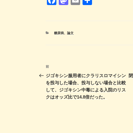
F
M
E
共
a
a
m
有
c
st
ail
e
o
カ
糖尿病
、
論文
b
d
テ
ゴ
o
o
リ
ー
o
n
投
k
前
前
稿
の
ジゴキシン服用者にクラリスロマイシン
投
を投与した場合、投与しない場合と比較
ナ
稿
して、ジゴキシン中毒による入院のリス
ビ
クはオッズ比で14.8倍だった。
ゲ
ー
シ