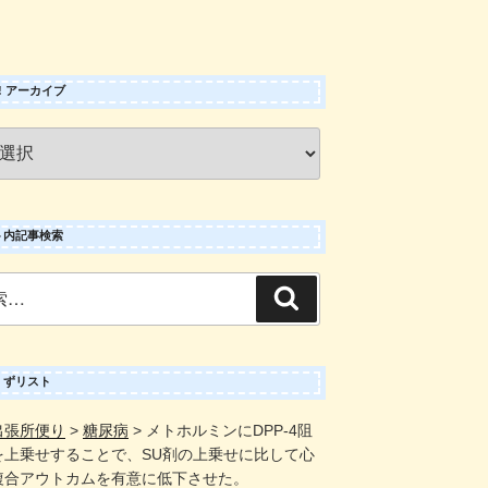
 ! アーカイブ
ト内記事検索
検
索
くずリスト
出張所便り
>
糖尿病
>
メトホルミンにDPP-4阻
を上乗せすることで、SU剤の上乗せに比して心
複合アウトカムを有意に低下させた。