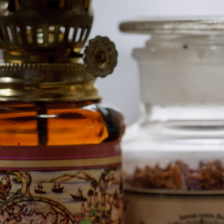
コ
ン
テ
ン
ツ
へ
ス
キ
ッ
プ