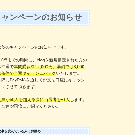
キャンペーンのお知らせ
！
の秋のキャンペーンのお知らせです。
〜10/8までの期間に、blogを新規購読された方の
ら抽選で
年間購読料12,000円、学割では6,000
無条件で全額キャッシュバック
いたします。
8以降にPayPal®️を通してお支払口座にキャッシ
ックさせて頂きます。
会員が50人を超える度に当選者を+1人
します。
、友達や同僚にご紹介ください。
記事を読んでいる人にお勧め