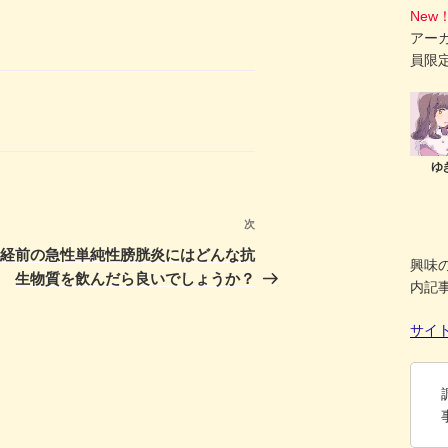
New
アー
員限
次
次
の
閉経前の急性単純性膀胱炎にはどんな抗
興味
投
生物質を飲んだら良いでしょうか？
内記
稿
サイ