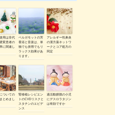
使用は非代
ベルガモットの芳
アレルギー性鼻炎
硬変患者の
香浴と音楽は、単
の漢方薬ネットワ
率に関連し
独でも併用でもリ
ークとコア処方の
ラックス効果があ
同定
ります。
についての
腎移植レシピエン
過活動膀胱の小児
まとめまし
トのCVDリスクと
にデスロラタジン
スタチンのエビデ
は有効ですか
ンス