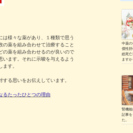
には様々な薬があり、１種類で思う
中薬の
数の薬を組み合わせて治療すること
償性肝
どの薬を組み合わせるのが良いので
総死亡
思います。それに示唆を与えるよう
ますか
します。
対する思いをお伝えしています。
なるたったひとつの理由
腎機能
記事を
た。