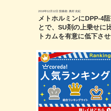
投
2018年12月12日
投稿者:
奥村 友紀
稿
メトホルミンにDPP-4
日:
とで、SU剤の上乗せに
トカムを有意に低下させ