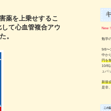
阻害薬を上乗せするこ
比して心血管複合アウ
New
た。
勉学
9/8
中か
円を
10/
ュバ
新規
是非
この