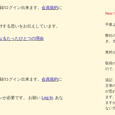
登録/ログイン出来ます。
会員規約
に
New
平素
対する思いをお伝えしています。
弊社の
なるたったひとつの理由
き、
奥村
取得
ので
登録/ログイン出来ます。
会員規約
に
追記
主筆
が思
ます
ンが必要です。 お願い
Log In
. あな
ます
ない