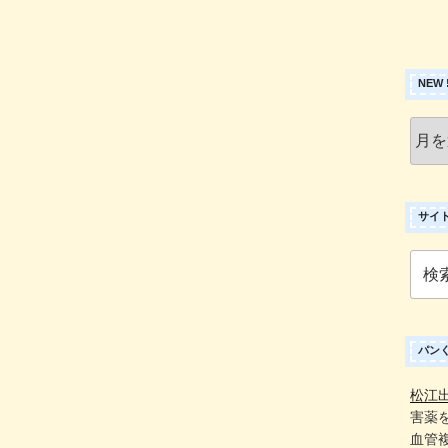
NEW
New
!
ア
ー
カ
サイ
イ
ブ
検
索:
パン
松江
害薬
血管