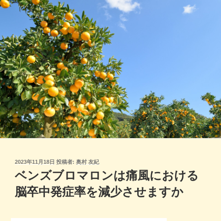
コ
ン
テ
ン
ツ
へ
ス
キ
ッ
プ
投
2023年11月18日
投稿者:
奥村 友紀
稿
ベンズブロマロンは痛風における
日:
脳卒中発症率を減少させますか