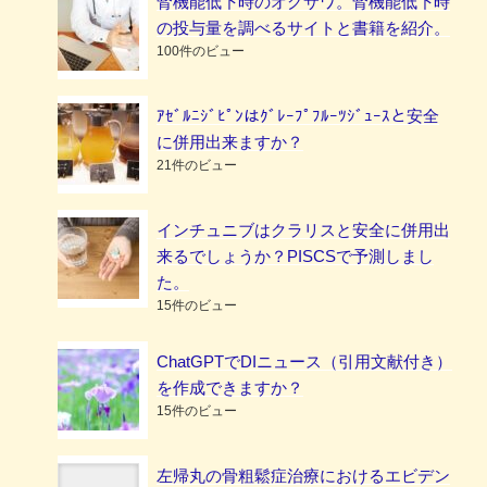
腎機能低下時のオグサワ。腎機能低下時
の投与量を調べるサイトと書籍を紹介。
100件のビュー
ｱｾﾞﾙﾆｼﾞﾋﾟﾝはｸﾞﾚｰﾌﾟﾌﾙｰﾂｼﾞｭｰｽと安全
に併用出来ますか？
21件のビュー
インチュニブはクラリスと安全に併用出
来るでしょうか？PISCSで予測しまし
た。
15件のビュー
ChatGPTでDIニュース（引用文献付き）
を作成できますか？
15件のビュー
左帰丸の骨粗鬆症治療におけるエビデン