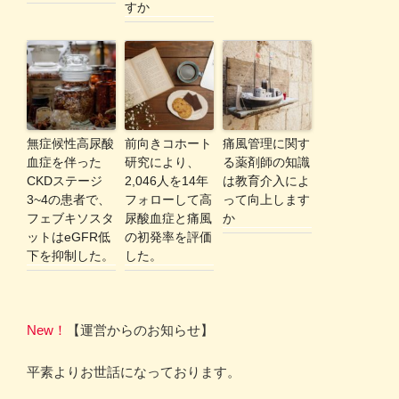
すか
無症候性高尿酸
前向きコホート
痛風管理に関す
血症を伴った
研究により、
る薬剤師の知識
CKDステージ
2,046人を14年
は教育介入によ
3~4の患者で、
フォローして高
って向上します
フェブキソスタ
尿酸血症と痛風
か
ットはeGFR低
の初発率を評価
下を抑制した。
した。
New！
【運営からのお知らせ】
平素よりお世話になっております。