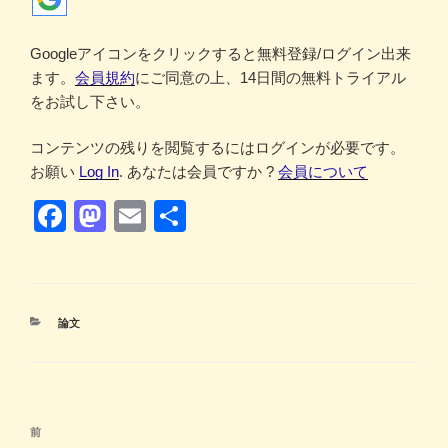
Googleアイコンをクリックすると無料登録/ログイン出来
ます。
会員規約
にご同意の上、14日間の無料トライアル
をお試し下さい。
コンテンツの残りを閲覧するにはログインが必要です。
お願い
Log In
. あなたは会員ですか ?
会員について
F
M
E
共
a
a
m
有
c
st
ail
e
o
カ
論文
b
d
テ
ゴ
o
o
リ
ー
o
n
投
k
前
前