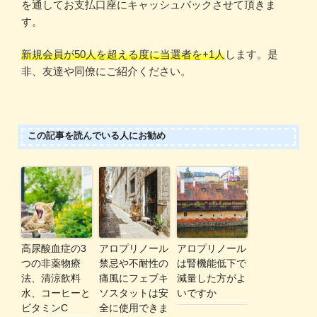
を通してお支払口座にキャッシュバックさせて頂きま
す。
新規会員が50人を超える度に当選者を+1人
します。是
非、友達や同僚にご紹介ください。
この記事を読んでいる人にお勧め
高尿酸血症の3
アロプリノール
アロプリノール
つの非薬物療
禁忌や不耐性の
は腎機能低下で
法、清涼飲料
痛風にフェブキ
減量した方がよ
水、コーヒーと
ソスタットは安
いですか
ビタミンC
全に使用できま