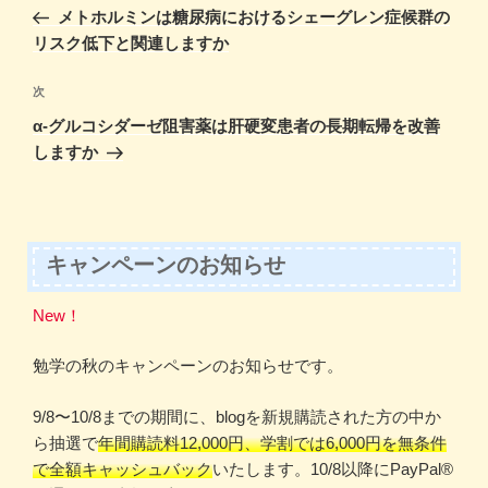
稿
の
メトホルミンは糖尿病におけるシェーグレン症候群の
ナ
投
リスク低下と関連しますか
ビ
稿
ゲ
次
次
の
ー
α-グルコシダーゼ阻害薬は肝硬変患者の長期転帰を改善
投
シ
しますか
稿
ョ
ン
キャンペーンのお知らせ
New！
勉学の秋のキャンペーンのお知らせです。
9/8〜10/8までの期間に、blogを新規購読された方の中か
ら抽選で
年間購読料12,000円、学割では6,000円を無条件
で全額キャッシュバック
いたします。10/8以降にPayPal®️