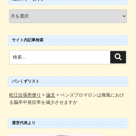
New
!
ア
ー
サイト内記事検索
カ
イ
検
検
ブ
索
索:
パンくずリスト
松江出張所便り
>
論文
>
ベンズブロマロンは痛風におけ
る脳卒中発症率を減少させますか
運営代表より