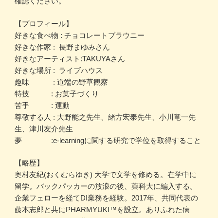
確認ください。
【プロフィール】
好きな食べ物 : チョコレートブラウニー
好きな作家 : 長野まゆみさん
好きなアーティスト:TAKUYAさん
好きな場所 : ライブハウス
趣味 : 道端の野草観察
特技 : お菓子づくり
苦手 : 運動
尊敬する人 : 大野能之先生、緒方宏泰先生、小川竜一先
生、津川友介先生
夢 :e-learningに関する研究で学位を取得すること
【略歴】
奥村友紀(おくむらゆき) 大学で文学を修める。在学中に
留学。バックパッカーの放浪の後、薬科大に編入する。
企業フェローを経てDI業務を経験。2017年、共同代表の
藤本志郎と共にPHARMYUKI™️を設立。ありふれた病