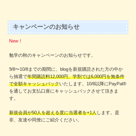
投
ー
稿
シ
ョ
キャンペーンのお知らせ
ン
New！
勉学の秋のキャンペーンのお知らせです。
9/8〜10/8までの期間に、blogを新規購読された方の中か
ら抽選で
年間購読料12,000円、学割では6,000円を無条件
で全額キャッシュバック
いたします。10/8以降にPayPal®️
を通してお支払口座にキャッシュバックさせて頂きま
す。
新規会員が50人を超える度に当選者を+1人
します。是
非、友達や同僚にご紹介ください。