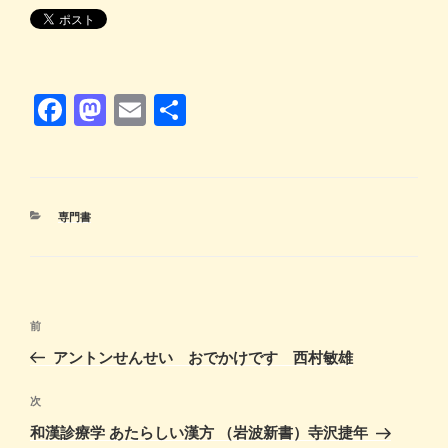
F
M
E
共
a
a
m
有
c
st
ail
e
o
カ
専門書
b
d
テ
ゴ
o
o
リ
ー
o
n
投
k
前
前
稿
の
アントンせんせい おでかけです 西村敏雄
ナ
投
ビ
稿
次
次
ゲ
の
和漢診療学 あたらしい漢方 （岩波新書）寺沢捷年