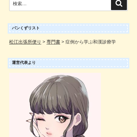
検
ブ
索
索:
パンくずリスト
松江出張所便り
>
専門書
>
症例から学ぶ和漢診療学
運営代表より