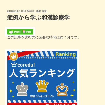
コ
ン
投
2018年11月10日
投稿者:
奥村 友紀
テ
稿
症例から学ぶ和漢診療学
ン
日:
ツ
へ
ス
この記事を読むのに必要な時間は約 7 分です。
キ
ッ
プ