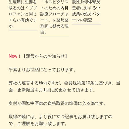
生理痛に生姜を
「ホスピタリス
慢性糸球体腎炎
取るのはイブプ
トのための内科
患者に対する中
ロフェンと同じ
診療フローチャ
成薬の処方パタ
くらい有効です
ート」を薬局薬
ーンの調査
か
剤師に勧める理
由。
New！
【運営からのお知らせ】
平素よりお世話になっております。
弊社の運営するblogですが、会員規約第10条に基づき、当
面、更新頻度を月1回に変更させて頂きます。
奥村が国際中医師の資格取得の準備に入る為です。
取得の暁には、より役に立つ記事をお届け致しますの
で、ご理解をお願い致します。