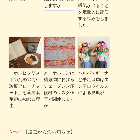
しますか
眠気が出ること
を定量的に評価
する試みをしま
した。
「ホスピタリス
メトホルミンは
ヘルパンギーナ
トのための内科
糖尿病における
と手足口病はエ
診療フローチャ
シェーグレン症
ンテロウイルス
ート」を薬局薬
候群のリスク低
による夏風邪
剤師に勧める理
下と関連します
由。
か
New！
【運営からのお知らせ】