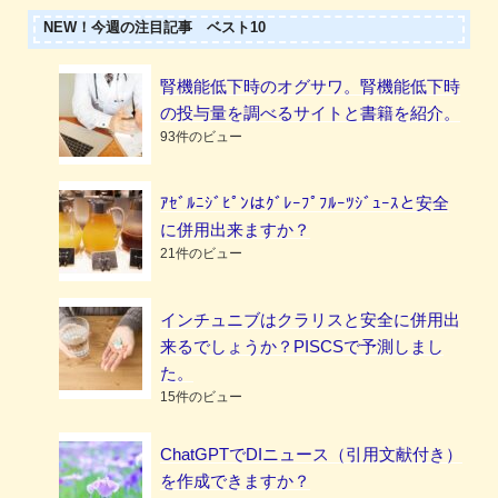
NEW！今週の注目記事 ベスト10
腎機能低下時のオグサワ。腎機能低下時
の投与量を調べるサイトと書籍を紹介。
93件のビュー
ｱｾﾞﾙﾆｼﾞﾋﾟﾝはｸﾞﾚｰﾌﾟﾌﾙｰﾂｼﾞｭｰｽと安全
に併用出来ますか？
21件のビュー
インチュニブはクラリスと安全に併用出
来るでしょうか？PISCSで予測しまし
た。
15件のビュー
ChatGPTでDIニュース（引用文献付き）
を作成できますか？