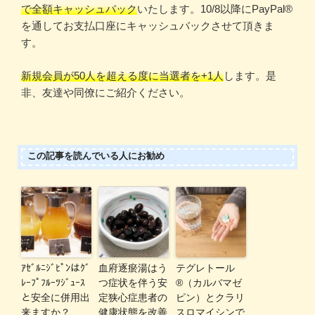
で全額キャッシュバック
いたします。10/8以降にPayPal®️
を通してお支払口座にキャッシュバックさせて頂きま
す。
新規会員が50人を超える度に当選者を+1人
します。是
非、友達や同僚にご紹介ください。
この記事を読んでいる人にお勧め
ｱｾﾞﾙﾆｼﾞﾋﾟﾝはｸﾞ
血府逐瘀湯はう
テグレトール
ﾚｰﾌﾟﾌﾙｰﾂｼﾞｭｰｽ
つ症状を伴う安
®️（カルバマゼ
と安全に併用出
定狭心症患者の
ピン）とクラリ
来ますか？
健康状態を改善
スロマイシンで