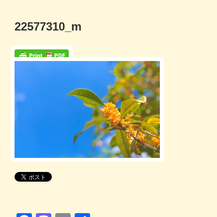
コ
ン
22577310_m
テ
ン
ツ
へ
ス
キ
ッ
プ