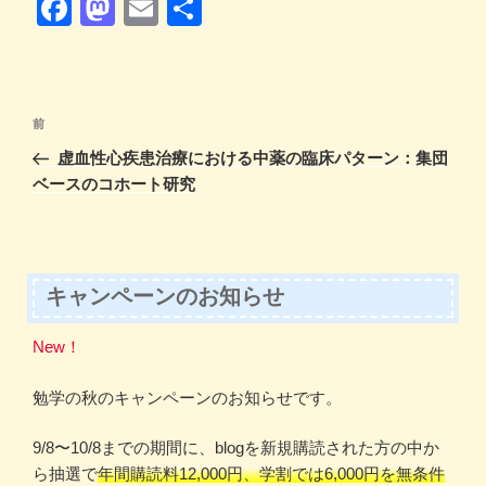
F
M
E
共
a
a
m
有
c
st
ail
e
o
投
前
前
b
d
稿
の
虚血性心疾患治療における中薬の臨床パターン：集団
ナ
o
o
投
ベースのコホート研究
ビ
稿
o
n
ゲ
k
ー
シ
キャンペーンのお知らせ
ョ
New！
ン
勉学の秋のキャンペーンのお知らせです。
9/8〜10/8までの期間に、blogを新規購読された方の中か
ら抽選で
年間購読料12,000円、学割では6,000円を無条件