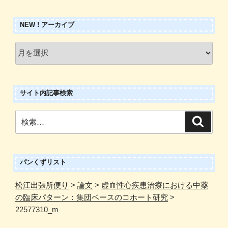
NEW ! アーカイブ
New
!
ア
ー
サイト内記事検索
カ
イ
検
検
ブ
索
索:
パンくずリスト
松江出張所便り
>
論文
>
虚血性心疾患治療における中薬
の臨床パターン：集団ベースのコホート研究
>
22577310_m