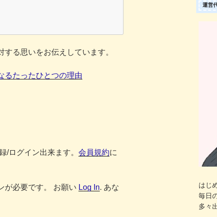
運営
対する思いをお伝えしています。
なるたったひとつの理由
登録/ログイン出来ます。
会員規約
に
はじ
ンが必要です。 お願い
Log In
. あな
毎日
多々