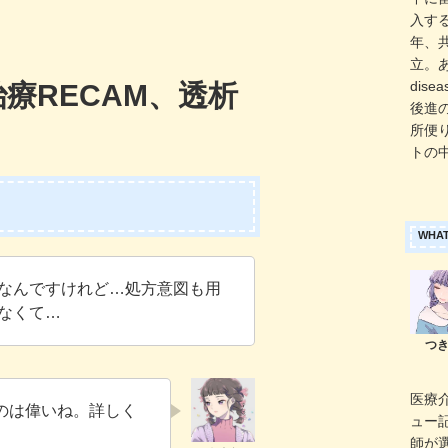
入する
年、共
立。あ
dise
療RECAM、透析
後進
所便り
トの
WHAT
なんですけれど…処方意図も用
なくて…
医療
のは偉いね。詳しく
ュー
師が