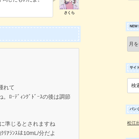
NEW
New
!
ア
ー
カ
サイ
イ
ブ
検
が腫れて
索:
ね。ﾛｰﾃﾞｨﾝｸﾞﾄﾞｰｽの後は調節
パン
松江
<20に準じるとされますね
ﾘｱﾗﾝｽは10mL/分だよ