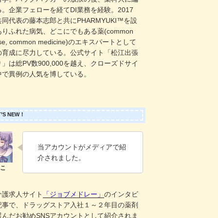
。企業フェローを経てDI業務を経験。2017
同代表の藤本志郎と共にPHARMYUKI™️を設
りふれた病気、どこにでもある薬(common
ase, common medicine)のエキスパートとして
の育成に尽力している。公式サイト「松江出張
」は総PV数900,000を越え、クローズドサイ
中で異例の人気を博している。
’S NEW！
当アカウントがメディアで紹
介されました。
介護求人サイト
「ジョブメドレー」
のインタビ
記事で、ドラッグストア入社１～２年目の薬剤
選んだお勧めSNSアカウントとして紹介されま