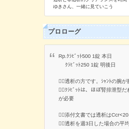
ゆきさん、一緒に見ていこう
プロローグ
Rp.ｸﾗﾋﾞｯﾄ500 1錠 本日
ｸﾗﾋﾞｯﾄ250 1錠 明後日
👨‍⚕️透析の方です。ｼｬﾝﾄの腕
👩‍⚕️ｸﾗﾋﾞｯﾄは、ほぼ腎排泄型だ
が必要
👨‍⚕️添付文書では透析はCcr
👩‍⚕️透析を週3日した場合の平均ｸ