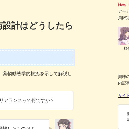
New
アー
員限
与設計はどうしたら
、薬物動態学的根拠を示して解説し
興味
内記
サイ
リアランスって何ですか？
平均したものだよ。