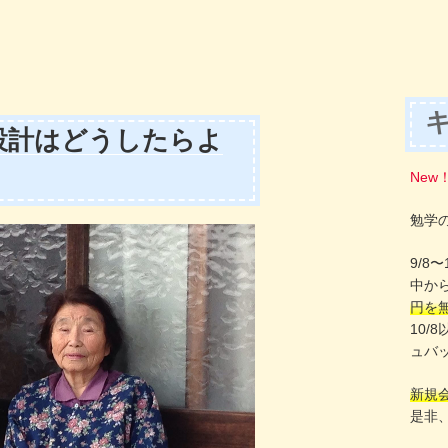
設計はどうしたらよ
New
勉学
9/8
中か
円を
10/
ュバ
新規
是非