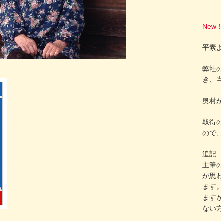
New
平素
弊社の
き、
奥村
取得
ので
追記
主筆
が思
ます
ます
ない