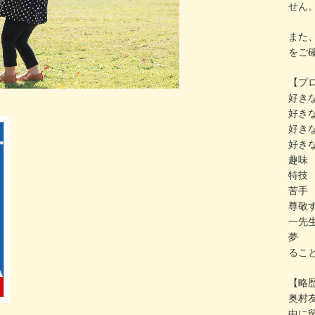
せん
また
をご
【プ
好きな
好きな
好きな
好きな
趣味
特技
苦手
尊敬
一先
夢 :
るこ
【略
奥村
中に