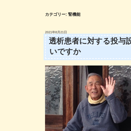
コ
ン
カテゴリー:
腎機能
テ
ン
ツ
投
2021年8月21日
稿
へ
透析患者に対する投与
日:
ス
いですか
キ
ッ
プ