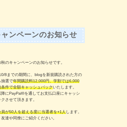
キャンペーンのお知らせ
！
の秋のキャンペーンのお知らせです。
〜10/8までの期間に、blogを新規購読された方の
ら抽選で
年間購読料12,000円、学割では6,000
無条件で全額キャッシュバック
いたします。
8以降にPayPal®️を通してお支払口座にキャッシ
ックさせて頂きます。
会員が50人を超える度に当選者を+1人
します。
、友達や同僚にご紹介ください。