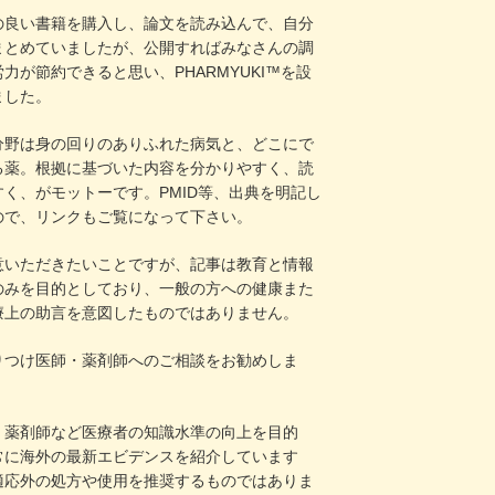
の良い書籍を購入し、論文を読み込んで、自分
まとめていましたが、公開すればみなさんの調
力が節約できると思い、PHARMYUKI™を設
ました。
分野は身の回りのありふれた病気と、どこにで
る薬。根拠に基づいた内容を分かりやすく、読
すく、がモットーです。PMID等、出典を明記し
ので、リンクもご覧になって下さい。
意いただきたいことですが、記事は教育と情報
のみを目的としており、一般の方への健康また
療上の助言を意図したものではありません。
りつけ医師・薬剤師へのご相談をお勧めしま
・薬剤師など医療者の知識水準の向上を目的
常に海外の最新エビデンスを紹介しています
適応外の処方や使用を推奨するものではありま