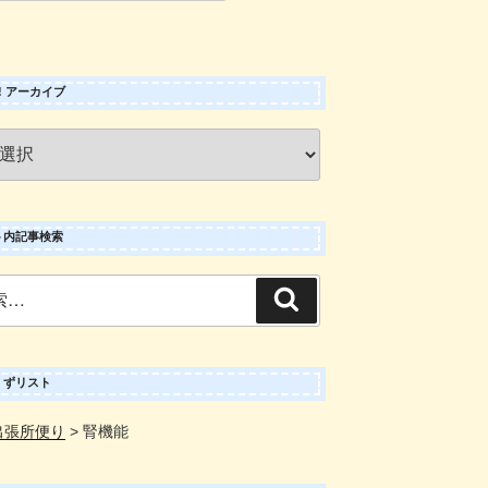
 ! アーカイブ
ト内記事検索
検
索
くずリスト
出張所便り
>
腎機能