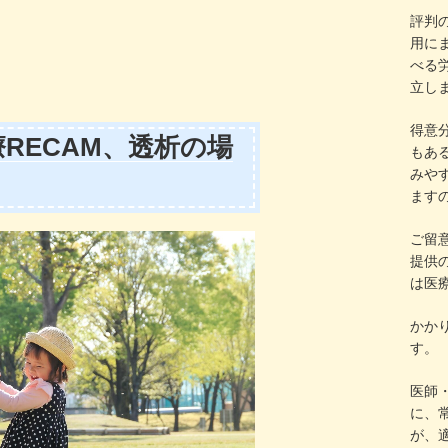
評判
用に
べる労
立し
得意
RECAM、透析の場
もあ
みや
ます
ご留
提供
は医
かか
す。
医師
に、
が、