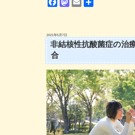
F
M
E
共
a
a
m
有
c
st
ail
e
o
投
2021年5月7日
b
d
稿
非結核性抗酸菌症の治療
日:
o
o
合
o
n
k