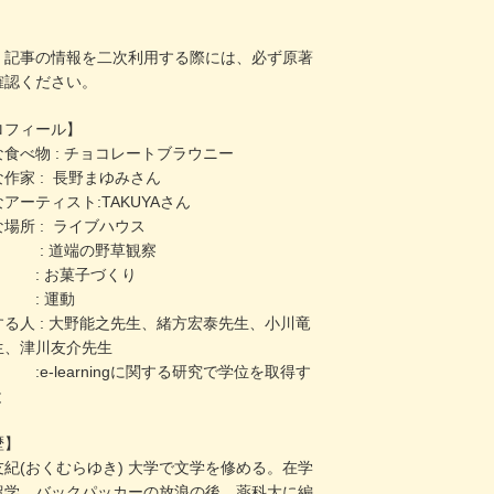
。
、記事の情報を二次利用する際には、必ず原著
確認ください。
ロフィール】
食べ物 : チョコレートブラウニー
作家 : 長野まゆみさん
アーティスト:TAKUYAさん
場所 : ライブハウス
 : 道端の野草観察
 : お菓子づくり
 : 運動
する人 : 大野能之先生、緒方宏泰先生、小川竜
生、津川友介先生
e-learningに関する研究で学位を取得す
と
歴】
友紀(おくむらゆき) 大学で文学を修める。在学
留学。バックパッカーの放浪の後、薬科大に編