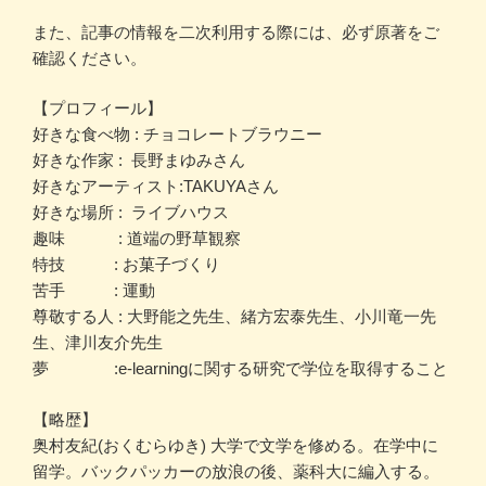
また、記事の情報を二次利用する際には、必ず原著をご
確認ください。
【プロフィール】
好きな食べ物 : チョコレートブラウニー
好きな作家 : 長野まゆみさん
好きなアーティスト:TAKUYAさん
好きな場所 : ライブハウス
趣味 : 道端の野草観察
特技 : お菓子づくり
苦手 : 運動
尊敬する人 : 大野能之先生、緒方宏泰先生、小川竜一先
生、津川友介先生
夢 :e-learningに関する研究で学位を取得すること
【略歴】
奥村友紀(おくむらゆき) 大学で文学を修める。在学中に
留学。バックパッカーの放浪の後、薬科大に編入する。