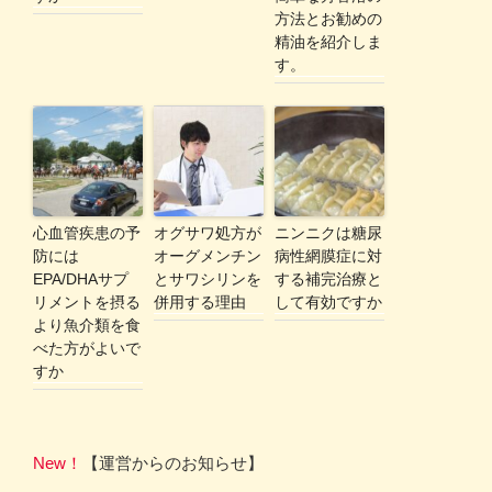
方法とお勧めの
精油を紹介しま
す。
心血管疾患の予
オグサワ処方が
ニンニクは糖尿
防には
オーグメンチン
病性網膜症に対
EPA/DHAサプ
とサワシリンを
する補完治療と
リメントを摂る
併用する理由
して有効ですか
より魚介類を食
べた方がよいで
すか
New！
【運営からのお知らせ】