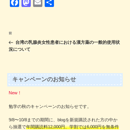
F
M
E
共
a
a
m
有
c
st
ail
e
o
投
前
前
b
d
稿
の
台湾の乳腺炎女性患者における漢方薬の一般的使用状
ナ
o
o
投
況について
ビ
稿
o
n
ゲ
k
ー
シ
キャンペーンのお知らせ
ョ
New！
ン
勉学の秋のキャンペーンのお知らせです。
9/8〜10/8までの期間に、blogを新規購読された方の中か
ら抽選で
年間購読料12,000円、学割では6,000円を無条件