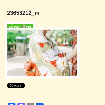
コ
ン
23653212_m
テ
ン
ツ
へ
ス
キ
ッ
プ