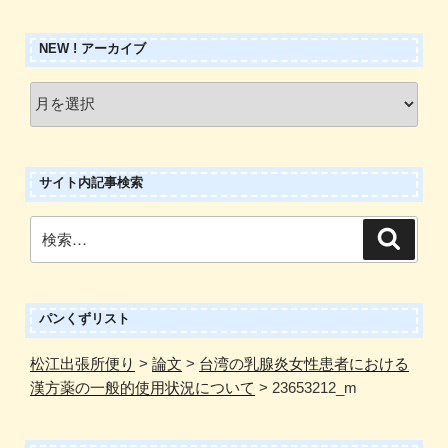
NEW ! アーカイブ
New
!
ア
ー
サイト内記事検索
カ
イ
検
検
ブ
索
索:
パンくずリスト
松江出張所便り
>
論文
>
台湾の乳腺炎女性患者における
漢方薬の一般的使用状況について
>
23653212_m