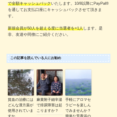
で全額キャッシュバック
いたします。10/8以降にPayPal®️
を通してお支払口座にキャッシュバックさせて頂きま
す。
新規会員が50人を超える度に当選者を+1人
します。是
非、友達や同僚にご紹介ください。
この記事を読んでいる人にお勧め
貧血の治療には
麻黄附子細辛湯
手軽にアロマセ
どんな漢方薬が
で排尿障害は起
ラピーを楽しん
使用されていま
こりますか？
でみませんか？
すか
簡単な芳香浴の