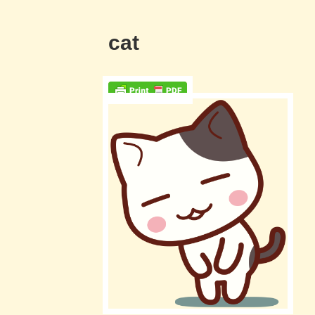
コ
ン
cat
テ
ン
ツ
へ
ス
キ
ッ
プ