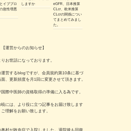
とイブプロ
しますか
eGFR、日本推算
の急性増悪
CLcr、欧米推算
CLcrの関係につい
てまとめてみまし
た。
！
【運営からのお知らせ】
よりお世話になっております。
運営するblogですが、会員規約第10条に基づ
当面、更新頻度を月1回に変更させて頂きます。
が国際中医師の資格取得の準備に入る為です。
の暁には、より役に立つ記事をお届け致します
、ご理解をお願い致します。
の奥村が敗血症で入院しました。退院後も回復