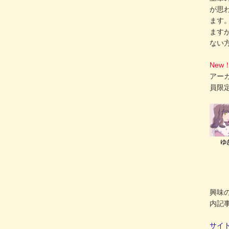
が思
ます
ます
ない
New
アー
員限
興味
内記
サイ