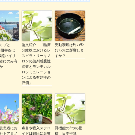
ミブと
論文紹介：「臨床
受動喫煙はﾃｵﾌｨﾘﾝ
K9阻害薬は
分離株におけるレ
ｸﾘｱﾗﾝｽに影響しま
VD超ハイリ
スピラトリーキノ
すか？
者にのみ有
ロンの薬剤感受性
か
調査とモンテカル
ロシミュレーショ
ンによる有効性の
評価」
息患者にお
点鼻や吸入ステロ
腎機能の3つの指
セトアミノ
イドは眼圧に影響
標、日本推算