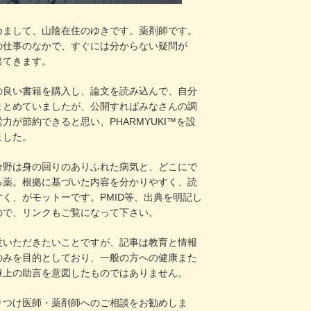
めまして、山陰在住のゆきです。薬剤師です。
の仕事のなかで、すぐには分からない疑問が
出てきます。
の良い書籍を購入し、論文を読み込んで、自分
まとめていましたが、公開すればみなさんの調
力が節約できると思い、PHARMYUKI™を設
ました。
分野は身の回りのありふれた病気と、どこにで
る薬。根拠に基づいた内容を分かりやすく、読
すく、がモットーです。PMID等、出典を明記し
ので、リンクもご覧になって下さい。
意いただきたいことですが、記事は教育と情報
のみを目的としており、一般の方への健康また
療上の助言を意図したものではありません。
りつけ医師・薬剤師へのご相談をお勧めしま