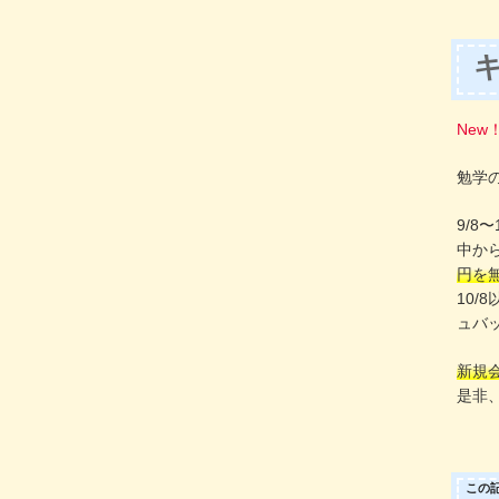
New
勉学
9/8
中か
円を
10/
ュバ
新規
是非
この