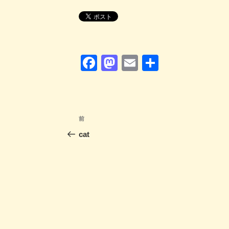
F
M
E
共
a
a
m
有
c
st
ail
e
o
投
前
前
b
d
稿
の
cat
o
o
投
ナ
o
n
稿
ビ
k
ゲ
ー
シ