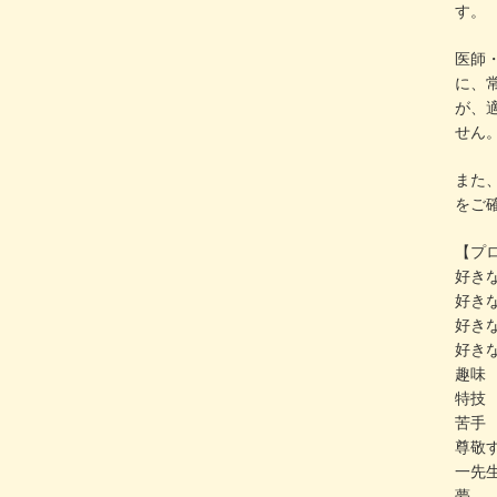
す。
医師
に、
が、
せん
また
をご
【プ
好きな
好きな
好きな
好きな
趣味
特技
苦手
尊敬
一先
夢 :