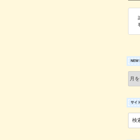
NEW
New
!
ア
ー
カ
サイ
イ
ブ
検
索: