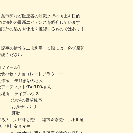
・薬剤師など医療者の知識水準の向上を目的
常に海外の最新エビデンスを紹介しています
適応外の処方や使用を推奨するものではありま
。
、記事の情報を二次利用する際には、必ず原著
確認ください。
ロフィール】
食べ物 : チョコレートブラウニー
作家 : 長野まゆみさん
アーティスト:TAKUYAさん
場所 : ライブハウス
 : 道端の野草観察
 : お菓子づくり
 : 運動
する人 : 大野能之先生、緒方宏泰先生、小川竜
生、津川友介先生
e-learningに関する研究で学位を取得す