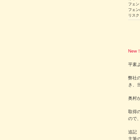
フェン
フェン
リスク
New
平素
弊社の
き、
奥村
取得
ので
追記
主筆