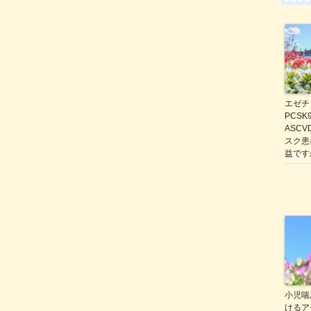
エゼチ
PCS
ASC
スク患
益です
小児喘
けるア