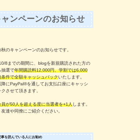
キャンペーンのお知らせ
！
の秋のキャンペーンのお知らせです。
〜10/8までの期間に、blogを新規購読された方の
ら抽選で
年間購読料12,000円、学割では6,000
無条件で全額キャッシュバック
いたします。
8以降にPayPal®️を通してお支払口座にキャッシ
ックさせて頂きます。
会員が50人を超える度に当選者を+1人
します。
、友達や同僚にご紹介ください。
記事を読んでいる人にお勧め