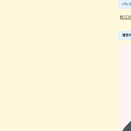
パン
松江
運営