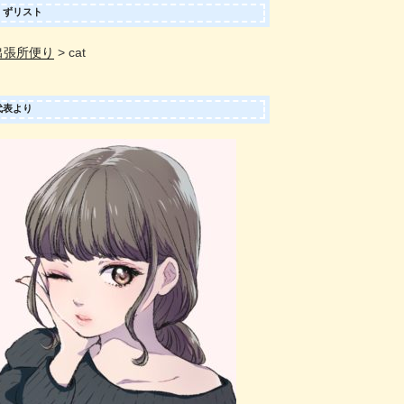
くずリスト
出張所便り
>
cat
代表より