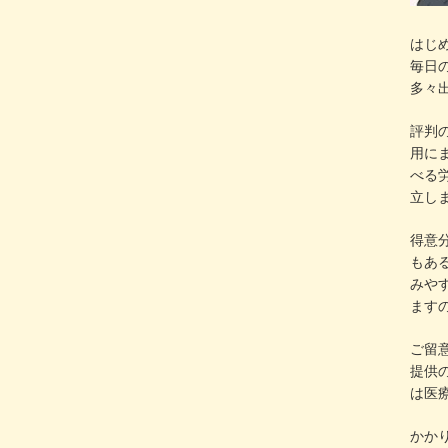
はじ
毎日
多々
評判
用に
べる労
立し
得意
もあ
みや
ます
ご留
提供
は医
かか