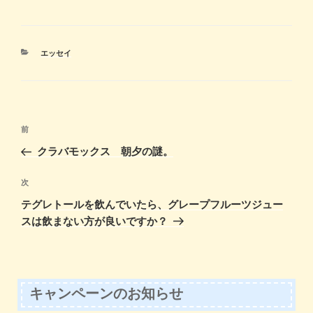
a
a
m
有
c
st
ail
e
o
カ
エッセイ
b
d
テ
ゴ
o
o
リ
ー
o
n
投
k
前
前
稿
の
クラバモックス 朝夕の謎。
ナ
投
ビ
稿
次
次
ゲ
の
テグレトールを飲んでいたら、グレープフルーツジュー
投
ー
スは飲まない方が良いですか？
稿
シ
ョ
ン
キャンペーンのお知らせ