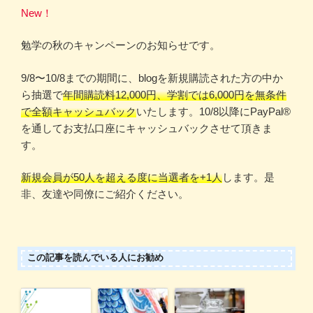
New！
勉学の秋のキャンペーンのお知らせです。
9/8〜10/8までの期間に、blogを新規購読された方の中か
ら抽選で
年間購読料12,000円、学割では6,000円を無条件
で全額キャッシュバック
いたします。10/8以降にPayPal®️
を通してお支払口座にキャッシュバックさせて頂きま
す。
新規会員が50人を超える度に当選者を+1人
します。是
非、友達や同僚にご紹介ください。
この記事を読んでいる人にお勧め