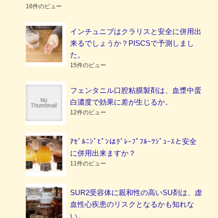
16件のビュー
インチュニブはクラリスと安全に併用出
来るでしょうか？PISCSで予測しまし
た。
15件のビュー
フェンタニル口腔粘膜製剤は、血漿中蛋
白濃度で効果に差が生じるか。
12件のビュー
ｱｾﾞﾙﾆｼﾞﾋﾟﾝはｸﾞﾚｰﾌﾟﾌﾙｰﾂｼﾞｭｰｽと安全
に併用出来ますか？
11件のビュー
SUR2受容体に親和性の高いSU剤は、虚
血性心疾患のリスクとなるかも知れな
い。