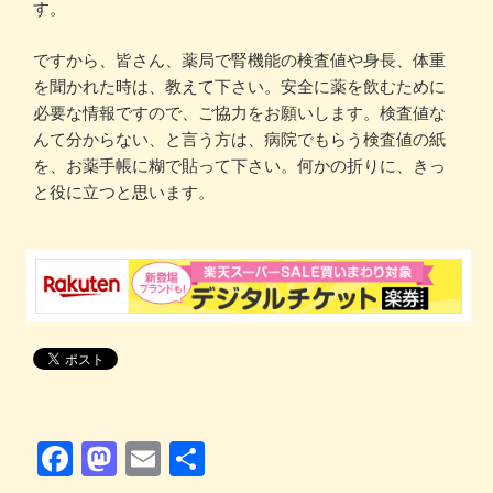
す。
ですから、皆さん、薬局で腎機能の検査値や身長、体重
を聞かれた時は、教えて下さい。安全に薬を飲むために
必要な情報ですので、ご協力をお願いします。検査値な
んて分からない、と言う方は、病院でもらう検査値の紙
を、お薬手帳に糊で貼って下さい。何かの折りに、きっ
と役に立つと思います。
F
M
E
共