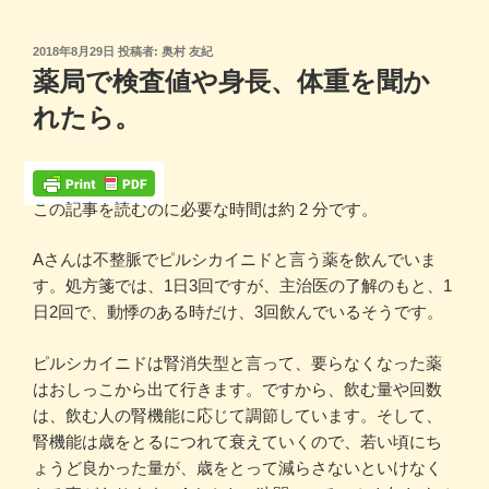
コ
ン
投
2018年8月29日
投稿者:
奥村 友紀
テ
稿
薬局で検査値や身長、体重を聞か
ン
日:
れたら。
ツ
へ
ス
キ
この記事を読むのに必要な時間は約 2 分です。
ッ
プ
Aさんは不整脈でピルシカイニドと言う薬を飲んでいま
す。処方箋では、1日3回ですが、主治医の了解のもと、1
日2回で、動悸のある時だけ、3回飲んでいるそうです。
ピルシカイニドは腎消失型と言って、要らなくなった薬
はおしっこから出て行きます。ですから、飲む量や回数
は、飲む人の腎機能に応じて調節しています。そして、
腎機能は歳をとるにつれて衰えていくので、若い頃にち
ょうど良かった量が、歳をとって減らさないといけなく