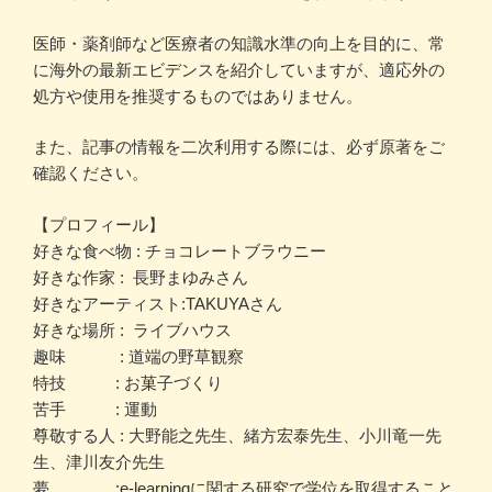
医師・薬剤師など医療者の知識水準の向上を目的に、常
に海外の最新エビデンスを紹介していますが、適応外の
処方や使用を推奨するものではありません。
また、記事の情報を二次利用する際には、必ず原著をご
確認ください。
【プロフィール】
好きな食べ物 : チョコレートブラウニー
好きな作家 : 長野まゆみさん
好きなアーティスト:TAKUYAさん
好きな場所 : ライブハウス
趣味 : 道端の野草観察
特技 : お菓子づくり
苦手 : 運動
尊敬する人 : 大野能之先生、緒方宏泰先生、小川竜一先
生、津川友介先生
夢 :e-learningに関する研究で学位を取得すること