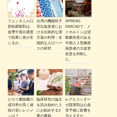
フェンタニル口
台湾の機能性子
SPREAD-
腔粘膜製剤は、
宮出血患者にお
DIMCADで、メ
血漿中蛋白濃度
ける伝統的な漢
トホルミンは冠
で効果に差が生
方薬の利用：全
動脈疾患のある
じるか。
国的な人口ベー
中国人２型糖尿
スの研究
病患者の大血管
疾患を抑制し
た。
ピロリ菌除菌の
臨床研究の論文
α-グルコシダー
成功率が高く値
を読み始めた人
ゼ阻害剤は心血
段の安いレジメ
にお勧めする3
管予後に影響を
ンは？
冊の書籍。
与えますか