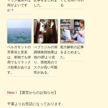
ィリン服用中は
記事をまとめま
くとも用いられ
何がよいです
した。
る
か？
ベルガモットの
べプリジルの洞
処方解析の記事
芳香浴と音楽
調律維持効果は
をまとめまし
は、単独でも併
他のI群より劣
た。
用でもリラック
り、突然死のリ
ス効果がありま
スクが高い可能
す。
性がある。
New！
【運営からのお知らせ】
平素よりお世話になっております。