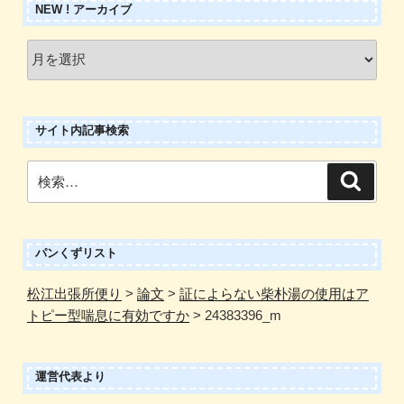
NEW ! アーカイブ
New
!
ア
ー
サイト内記事検索
カ
イ
検
検
ブ
索
索:
パンくずリスト
松江出張所便り
>
論文
>
証によらない柴朴湯の使用はア
トピー型喘息に有効ですか
>
24383396_m
運営代表より