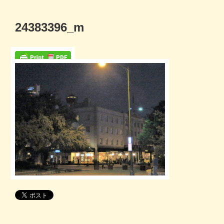
コ
ン
24383396_m
テ
ン
ツ
へ
ス
キ
ッ
プ