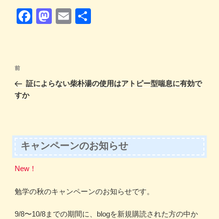
F
M
E
共
a
a
m
有
c
st
ail
e
o
投
前
前
b
d
稿
の
証によらない柴朴湯の使用はアトピー型喘息に有効で
ナ
o
o
投
すか
ビ
稿
o
n
ゲ
k
ー
シ
キャンペーンのお知らせ
ョ
New！
ン
勉学の秋のキャンペーンのお知らせです。
9/8〜10/8までの期間に、blogを新規購読された方の中か