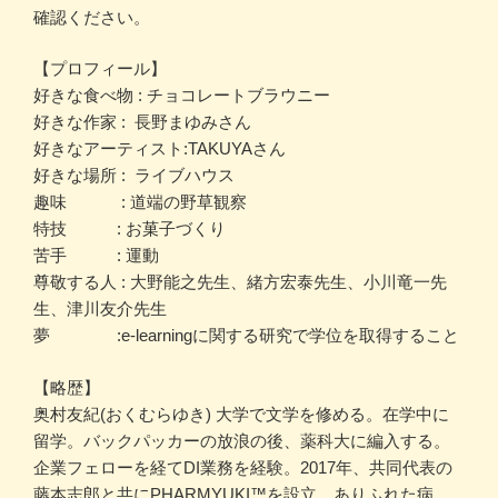
確認ください。
【プロフィール】
好きな食べ物 : チョコレートブラウニー
好きな作家 : 長野まゆみさん
好きなアーティスト:TAKUYAさん
好きな場所 : ライブハウス
趣味 : 道端の野草観察
特技 : お菓子づくり
苦手 : 運動
尊敬する人 : 大野能之先生、緒方宏泰先生、小川竜一先
生、津川友介先生
夢 :e-learningに関する研究で学位を取得すること
【略歴】
奥村友紀(おくむらゆき) 大学で文学を修める。在学中に
留学。バックパッカーの放浪の後、薬科大に編入する。
企業フェローを経てDI業務を経験。2017年、共同代表の
藤本志郎と共にPHARMYUKI™️を設立。ありふれた病