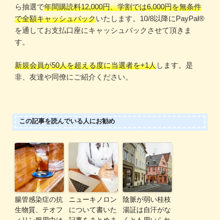
ら抽選で
年間購読料12,000円、学割では6,000円を無条件
で全額キャッシュバック
いたします。10/8以降にPayPal®️
を通してお支払口座にキャッシュバックさせて頂きま
す。
新規会員が50人を超える度に当選者を+1人
します。是
非、友達や同僚にご紹介ください。
この記事を読んでいる人にお勧め
腸管感染症の抗
ニューキノロン
陰脈が弱い桂枝
生物質、テオフ
について書いた
湯証は自汗がな