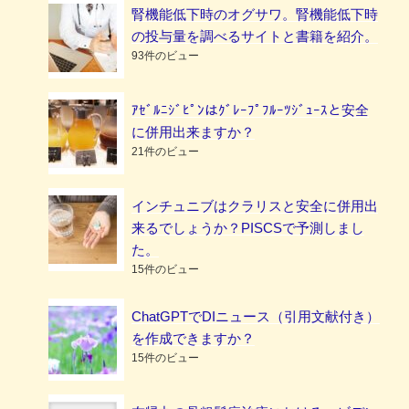
腎機能低下時のオグサワ。腎機能低下時
の投与量を調べるサイトと書籍を紹介。
93件のビュー
ｱｾﾞﾙﾆｼﾞﾋﾟﾝはｸﾞﾚｰﾌﾟﾌﾙｰﾂｼﾞｭｰｽと安全
に併用出来ますか？
21件のビュー
インチュニブはクラリスと安全に併用出
来るでしょうか？PISCSで予測しまし
た。
15件のビュー
ChatGPTでDIニュース（引用文献付き）
を作成できますか？
15件のビュー