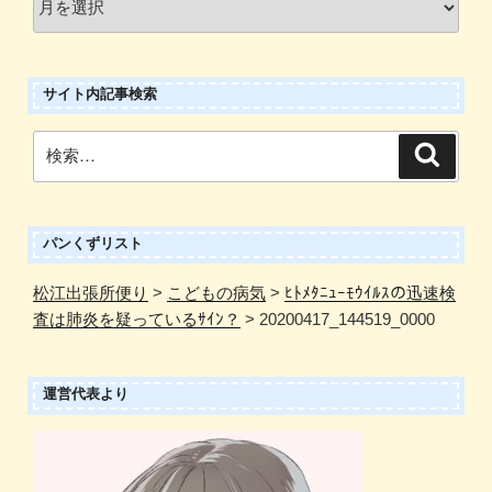
!
ア
ー
サイト内記事検索
カ
イ
検
検
ブ
索
索:
パンくずリスト
松江出張所便り
>
こどもの病気
>
ﾋﾄﾒﾀﾆｭｰﾓｳｲﾙｽの迅速検
査は肺炎を疑っているｻｲﾝ？
>
20200417_144519_0000
運営代表より