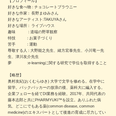
【プロフィール】
好きな食べ物 : チョコレートブラウニー
好きな作家 : 長野まゆみさん
好きなアーティスト:TAKUYAさん
好きな場所 : ライブハウス
趣味 : 道端の野草観察
特技 : お菓子づくり
苦手 : 運動
尊敬する人 : 大野能之先生、緒方宏泰先生、小川竜一先
生、津川友介先生
夢 :e-learningに関する研究で学位を取得すること
【略歴】
奥村友紀(おくむらゆき) 大学で文学を修める。在学中に
留学。バックパッカーの放浪の後、薬科大に編入する。
企業フェローを経てDI業務を経験。2017年、共同代表の
藤本志郎と共にPHARMYUKI™️を設立。ありふれた病
気、どこにでもある薬(common disease, common
medicine)のエキスパートとして後進の育成に尽力してい