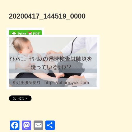
コ
ン
20200417_144519_0000
テ
ン
ツ
へ
ス
キ
ッ
プ
F
M
E
共