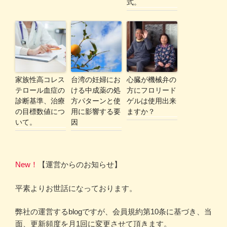
式。
家族性高コレス
台湾の妊婦にお
心臓が機械弁の
テロール血症の
ける中成薬の処
方にフロリード
診断基準、治療
方パターンと使
ゲルは使用出来
の目標数値につ
用に影響する要
ますか？
いて。
因
New！
【運営からのお知らせ】
平素よりお世話になっております。
弊社の運営するblogですが、会員規約第10条に基づき、当
面、更新頻度を月1回に変更させて頂きます。