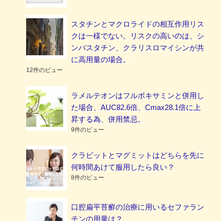
スタチンとマクロライドの相互作用リス
クは一様でない。リスクの高いのは、シ
ンバスタチン、クラリスロマイシンが共
に高用量の場合。
12件のビュー
ラメルテオンはフルボキサミンと併用し
た場合、AUC82.6倍、Cmax28.1倍に上
昇する為、併用禁忌。
9件のビュー
クラビットとマグミットはどちらを先に
何時間あけて服用したら良い？
8件のビュー
口腔扁平苔癬の治療に用いるセファラン
チンの用量は？