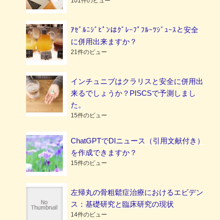
101件のビュー
ｱｾﾞﾙﾆｼﾞﾋﾟﾝはｸﾞﾚｰﾌﾟﾌﾙｰﾂｼﾞｭｰｽと安全
に併用出来ますか？
21件のビュー
インチュニブはクラリスと安全に併用出
来るでしょうか？PISCSで予測しまし
た。
15件のビュー
ChatGPTでDIニュース（引用文献付き）
を作成できますか？
15件のビュー
左帰丸の骨粗鬆症治療におけるエビデン
ス：基礎研究と臨床研究の現状
14件のビュー