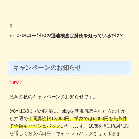
a
a
m
有
c
st
ail
e
o
投
前
前
b
d
稿
の
ﾋﾄﾒﾀﾆｭｰﾓｳｲﾙｽの迅速検査は肺炎を疑っているｻｲﾝ？
ナ
o
o
投
ビ
稿
o
n
ゲ
k
ー
キャンペーンのお知らせ
シ
New！
ョ
ン
勉学の秋のキャンペーンのお知らせです。
9/8〜10/8までの期間に、blogを新規購読された方の中か
ら抽選で
年間購読料12,000円、学割では6,000円を無条件
で全額キャッシュバック
いたします。10/8以降にPayPal®️
を通してお支払口座にキャッシュバックさせて頂きま