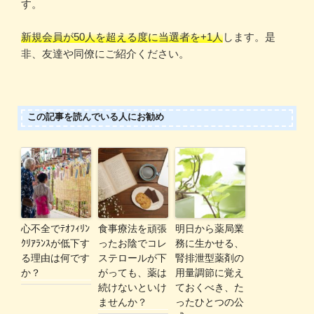
す。
新規会員が50人を超える度に当選者を+1人
します。是
非、友達や同僚にご紹介ください。
この記事を読んでいる人にお勧め
心不全でﾃｵﾌｨﾘﾝ
食事療法を頑張
明日から薬局業
ｸﾘｱﾗﾝｽが低下す
ったお陰でコレ
務に生かせる、
る理由は何です
ステロールが下
腎排泄型薬剤の
か？
がっても、薬は
用量調節に覚え
続けないといけ
ておくべき、た
ませんか？
ったひとつの公