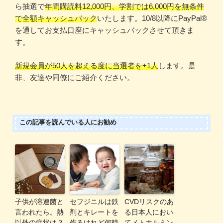
ら抽選で
年間購読料12,000円、学割では6,000円を無条件
で全額キャッシュバック
いたします。10/8以降にPayPal®️
を通してお支払口座にキャッシュバックさせて頂きま
す。
新規会員が50人を超える度に当選者を+1人
します。是
非、友達や同僚にご紹介ください。
この記事を読んでいる人にお勧め
子供が溶連菌と
セフジニルは鉄
CVDリスクのあ
言われたら。熱
剤とキレートを
る日本人におい
以外の症状は？
作るけれど何時
てメトホルミン