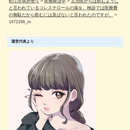
松江出張所便り
>
医療経済学
>
主治医からは飲むように
と言われているコレステロールの薬を、検診では医療費
の無駄だから飲むには及ばないと言われたのですが。
>
1472166_m
運営代表より