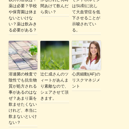
薬は必要？学校
間あけて飲んだ
はSU剤に比し
や保育園は休ま
ら良い？
て大血管症を低
ないといけな
下させることが
い？薬は飲みき
示唆されてい
る必要がある？
る。
溶連菌の検査で
辻仁成さんのツ
心房細動(AF)の
陰性でも抗生物
ィートがあんま
リスクマネジメ
質が処方される
り素敵なので、
ント
事があるのはな
シェアさせて頂
ぜ？あまり薬を
きます。
飲ませたくない
けれど、本当に
飲まないといけ
ない？