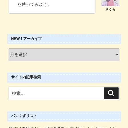
を使ってみよう。
NEW ! アーカイブ
New
!
ア
ー
サイト内記事検索
カ
イ
検
検
ブ
索
索:
パンくずリスト