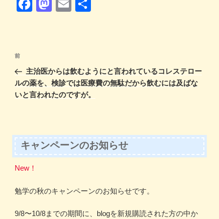
F
M
E
共
a
a
m
有
c
st
ail
e
o
投
前
前
b
d
稿
の
主治医からは飲むようにと言われているコレステロー
ナ
o
o
投
ルの薬を、検診では医療費の無駄だから飲むには及ばな
ビ
稿
o
n
いと言われたのですが。
ゲ
k
ー
シ
キャンペーンのお知らせ
ョ
ン
New！
勉学の秋のキャンペーンのお知らせです。
9/8〜10/8までの期間に、blogを新規購読された方の中か