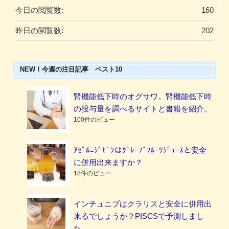
今日の閲覧数:
160
昨日の閲覧数:
202
NEW！今週の注目記事 ベスト10
腎機能低下時のオグサワ。腎機能低下時
の投与量を調べるサイトと書籍を紹介。
100件のビュー
ｱｾﾞﾙﾆｼﾞﾋﾟﾝはｸﾞﾚｰﾌﾟﾌﾙｰﾂｼﾞｭｰｽと安全
に併用出来ますか？
18件のビュー
インチュニブはクラリスと安全に併用出
来るでしょうか？PISCSで予測しまし
た。