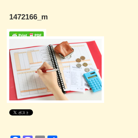
コ
ン
1472166_m
テ
ン
ツ
へ
ス
キ
ッ
プ