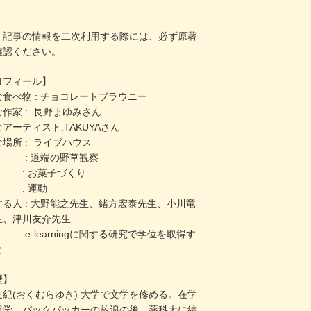
。
、記事の情報を二次利用する際には、必ず原著
確認ください。
ロフィール】
食べ物 : チョコレートブラウニー
作家 : 長野まゆみさん
アーティスト:TAKUYAさん
場所 : ライブハウス
 : 道端の野草観察
 : お菓子づくり
 : 運動
する人 : 大野能之先生、緒方宏泰先生、小川竜
生、津川友介先生
e-learningに関する研究で学位を取得す
と
歴】
友紀(おくむらゆき) 大学で文学を修める。在学
留学。バックパッカーの放浪の後、薬科大に編