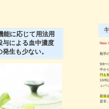
機能に応じて用法用
投与による血中濃度
New
の発生も少ない。
勉学
9/8
中か
円を
10/
ュバ
新規
是非