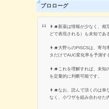
プロローグ
👩‍🎓新薬は情報が少なく、
どで表現される）も未知であ
👩‍🎓大野らのPISCSは、
タだけでAUC変化率を予測す
👩‍🎓これを理解すれば、未
を定量的に判断可能です。
👩‍🎓なお、読んで頂くのは単
なく、小ワザを組み合わせた