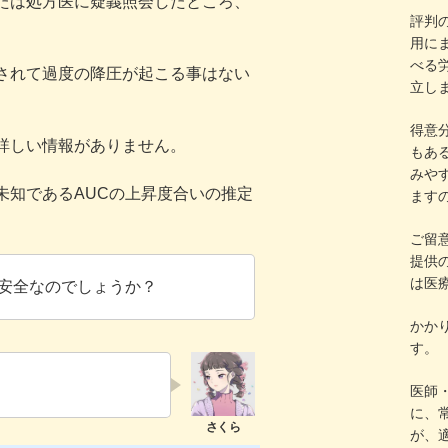
たは処方医に疑義照会したところ、
評判
用に
べる労
されて過度の降圧が起こる事はない
立し
得意
詳しい情報がありません。
もあ
みや
未知であるAUCの上昇度合いの推定
ます
ご留
提供
は医
安全なのでしょうか？
かか
す。
医師
に、
が、