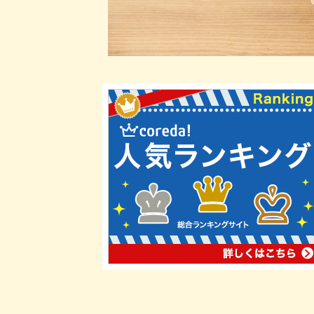
す
る
と、
反
復
投
与
に
よ
る
血
中
濃
度
上
昇
が
な
く、