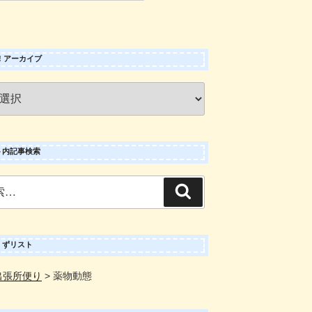
 ! アーカイブ
ト内記事検索
検
索
くずリスト
出張所便り
>
薬物動態