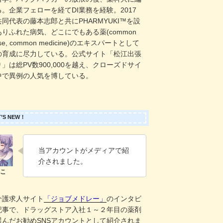
。企業フェローを経てDI業務を経験。2017
同代表の藤本志郎と共にPHARMYUKI™️を設
りふれた病気、どこにでもある薬(common
ase, common medicine)のエキスパートとして
の育成に尽力している。公式サイト「松江出張
」は総PV数900,000を越え、クローズドサイ
中で異例の人気を博している。
’S NEW！
当アカウントがメディアで紹
介されました。
介護求人サイト
「ジョブメドレー」
のインタビ
記事で、ドラッグストア入社１～２年目の薬剤
選んだお勧めSNSアカウントとして紹介されま