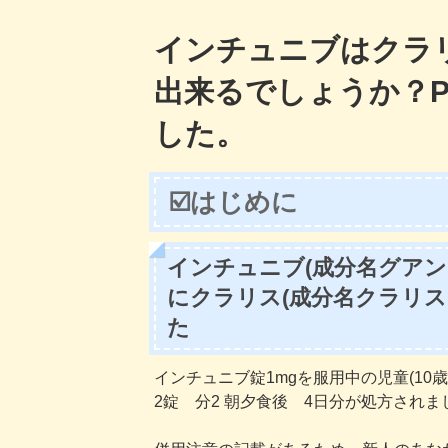
有
インチュニブはクラ
害
事
出来るでしょうか？P
象
の
した。
発
生
も
☑️はじめに
少
な
い。”
インチュニブ(成分名グアン
の
にクラリス(成分名クラリス
た
インチュニブ錠1mgを服用中の児童(10歳、
2錠 分2 朝夕食後 4日分が処方されま