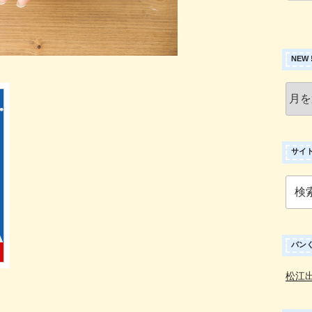
NEW
New
!
ア
ー
カ
サイ
イ
ブ
検
索:
パン
松江