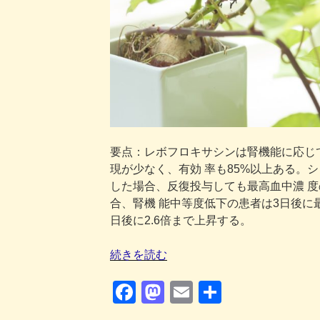
要点：レボフロキサシンは腎機能に応じ
現が少なく、有効 率も85%以上ある。
した場合、反復投与しても最高血中濃 
合、腎機 能中等度低下の患者は3日後に最
日後に2.6倍まで上昇する。
“レ
続きを読む
ボ
F
M
E
共
フ
ロ
a
a
m
有