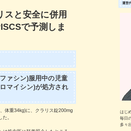
運営
リスと安全に併用
ISCSで予測しま
ファシン)服用中の児童
ロマイシン)が処方され
体重34kg)に、クラリス錠200mg
はじ
した。
毎日
多々