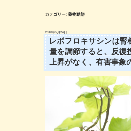
コ
ン
カテゴリー:
薬物動態
テ
ン
ツ
投
2018年5月24日
稿
へ
レボフロキサシンは腎
日:
ス
量を調節すると、反復
キ
ッ
上昇がなく、有害事象
プ