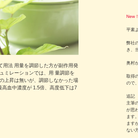
New
平素
弊社の
き、
奥村
て用法 用量を調節した方が副作用発
シュミレーションでは、用 量調節を
取得
度の上昇は無いが、調節しなかった場
ので
高血中濃度が 1.5倍、高度低下は7
追記
主筆
が思
ます
ます
ない