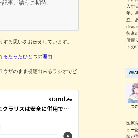
れた記事、請うご期待。
入する
年、共
立。あ
dise
後進
所便り
対する思いをお伝えしています。
トの
なるたったひとつの理由
ラウザのまま視聴出来るラジオでど
WHAT
医療
ュー
師が