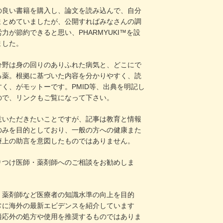
の良い書籍を購入し、論文を読み込んで、自分
まとめていましたが、公開すればみなさんの調
力が節約できると思い、PHARMYUKI™を設
ました。
分野は身の回りのありふれた病気と、どこにで
る薬。根拠に基づいた内容を分かりやすく、読
すく、がモットーです。PMID等、出典を明記し
ので、リンクもご覧になって下さい。
意いただきたいことですが、記事は教育と情報
のみを目的としており、一般の方への健康また
療上の助言を意図したものではありません。
りつけ医師・薬剤師へのご相談をお勧めしま
・薬剤師など医療者の知識水準の向上を目的
常に海外の最新エビデンスを紹介しています
適応外の処方や使用を推奨するものではありま