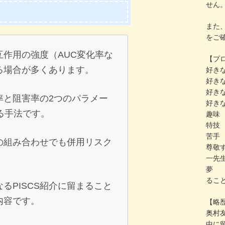
せん
また
をご
相互作用の強度（AUC変化率な
【プ
る場合が多くあります。
好きな
好きな
好きな
寄与率と阻害率の2つのパラメー
好きな
る手法です。
趣味
特技
苦手
知の組み合わせでも併用リスク
尊敬
一先
夢 :
るこ
なるPISCS紹介に留まること
内容です。
【略
奥村
中に