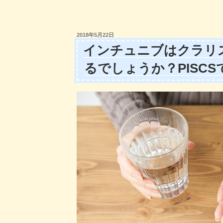
キ
c
st
ail
サ
e
o
シ
投
2018年5月22日
ン
b
d
稿
インチュニブはクラリ
は
日:
o
o
腎
るでしょうか？PISC
o
n
機
能
k
に
応
じ
て
用
法
用
量
を
調
節