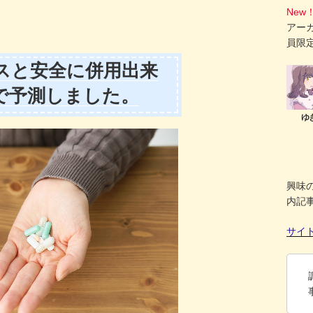
New
アー
員限
スと安全に併用出来
Sで予測しました。
興味
内記
サイ