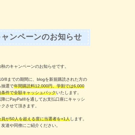
キャンペーンのお知らせ
！
の秋のキャンペーンのお知らせです。
〜10/8までの期間に、blogを新規購読された方の
ら抽選で
年間購読料12,000円、学割では6,000
無条件で全額キャッシュバック
いたします。
8以降にPayPal®️を通してお支払口座にキャッシ
ックさせて頂きます。
会員が50人を超える度に当選者を+1人
します。
、友達や同僚にご紹介ください。